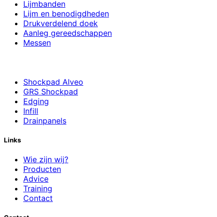
Lijmbanden
Lijm en benodigdheden
Drukverdelend doek
Aanleg gereedschappen
Messen
Shockpad Alveo
GRS Shockpad
Edging
Infill
Drainpanels
Links
Wie zijn wij?
Producten
Advice
Training
Contact