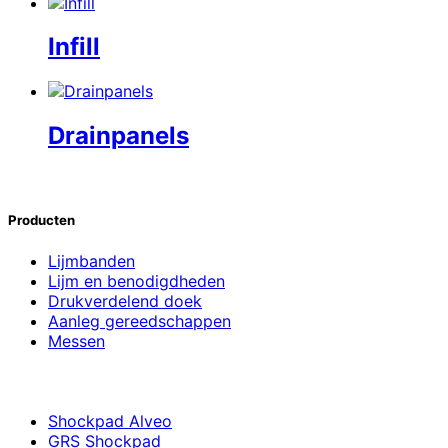
Infill
Drainpanels
Producten
Lijmbanden
Lijm en benodigdheden
Drukverdelend doek
Aanleg gereedschappen
Messen
Shockpad Alveo
GRS Shockpad