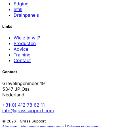
Edging
Infill
Drainpanels
Links
Wie zijn wij?
Producten
Advice
Training
Contact
Contact
Grevelingenmeer 19
5347 JP Oss
Nederland
+31(0) 412 78 62 11
info@grasssupport.com
© 2026 - Grass Support
Sitemap
|
Algemene voorwaarden
|
Privacy statement