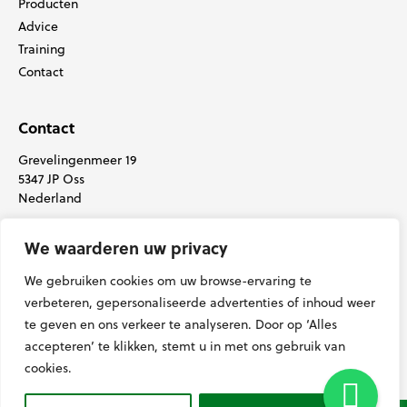
Producten
Advice
Training
Contact
Contact
Grevelingenmeer 19
5347 JP Oss
Nederland
+31(0) 412 78 62 11
We waarderen uw privacy
info@grasssupport.com
We gebruiken cookies om uw browse-ervaring te
verbeteren, gepersonaliseerde advertenties of inhoud weer
te geven en ons verkeer te analyseren. Door op ‘Alles
accepteren’ te klikken, stemt u in met ons gebruik van
cookies.