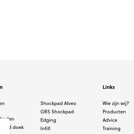
en
Links
en
Shockpad Alveo
Wie zijn wij?
GRS Shockpad
Producten
dheden
Edging
Advice
elend doek
Infill
Training