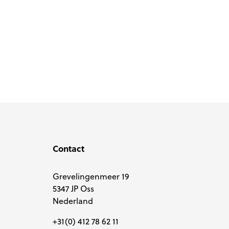
Lijm
lijm
Contact
Grevelingenmeer 19
5347 JP Oss
Nederland
+31(0) 412 78 62 11