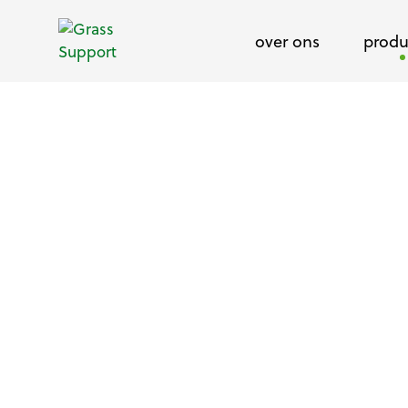
over ons
produ