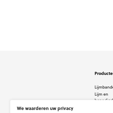
Lijmbanden
Product
Lijmband
Lijm en
benodig
Drukverd
We waarderen uw privacy