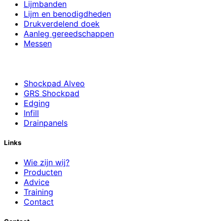
Lijmbanden
Lijm en benodigdheden
Drukverdelend doek
Aanleg gereedschappen
Messen
Shockpad Alveo
GRS Shockpad
Edging
Infill
Drainpanels
Links
Wie zijn wij?
Producten
Advice
Training
Contact