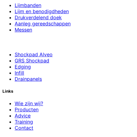
Lijmbanden
Lijm en benodigdheden
Drukverdelend doek
Aanleg gereedschappen
Messen
Shockpad Alveo
GRS Shockpad
Edging
Infill
Drainpanels
Links
Wie zijn wij?
Producten
Advice
Training
Contact