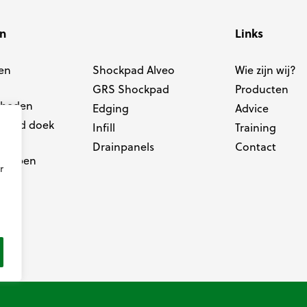
en
Links
en
Shockpad Alveo
Wie zijn wij?
GRS Shockpad
Producten
dheden
Edging
Advice
elend doek
Infill
Training
Drainpanels
Contact
happen
r