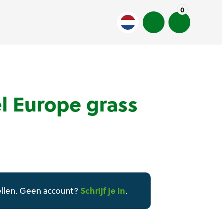
0
el Europe grass
Schrijf je in
ellen. Geen account?
.