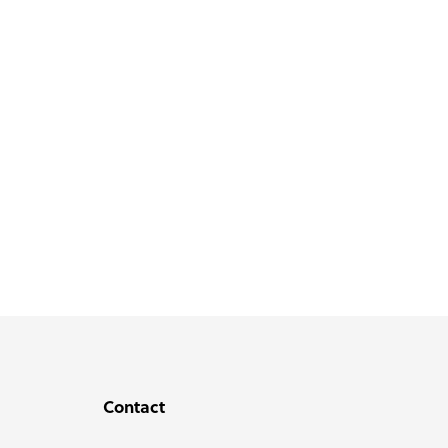
Lijm
lijm
Contact