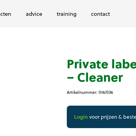
cten
advice
training
contact
Private lab
– Cleaner
Artikelnummer:
016/036
Login
voor prijzen & best