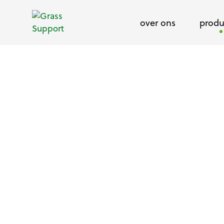
over ons
produ