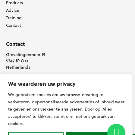
Products
Advice
Training
Contact
Contact
Grevelingenmeer 19
5347 JP Oss
Netherlands
+31(0) 412 78 62 11
We waarderen uw privacy
info@grasssupport.com
We gebruiken cookies om uw browse-ervaring te
verbeteren, gepersonaliseerde advertenties of inhoud weer
te geven en ons verkeer te analyseren. Door op ‘Alles
accepteren’ te klikken, stemt u in met ons gebruik van
cookies.